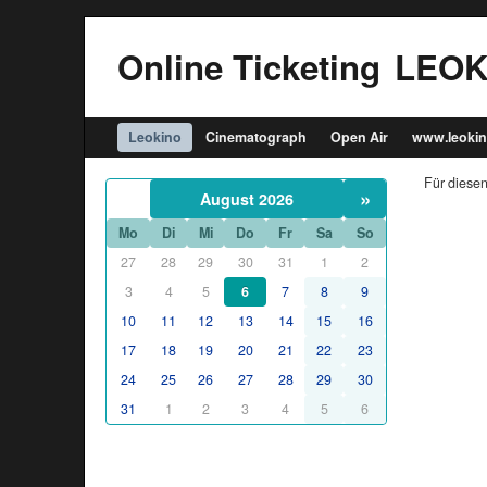
Online Ticketing
LEOK
Leokino
Cinematograph
Open Air
www.leokin
Für diesen
»
August 2026
Mo
Di
Mi
Do
Fr
Sa
So
27
28
29
30
31
1
2
3
4
5
6
7
8
9
10
11
12
13
14
15
16
17
18
19
20
21
22
23
24
25
26
27
28
29
30
31
1
2
3
4
5
6