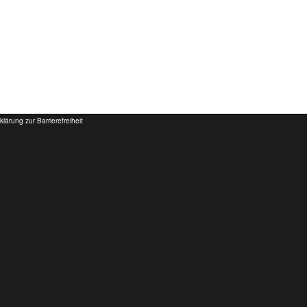
klärung zur Barrierefreiheit