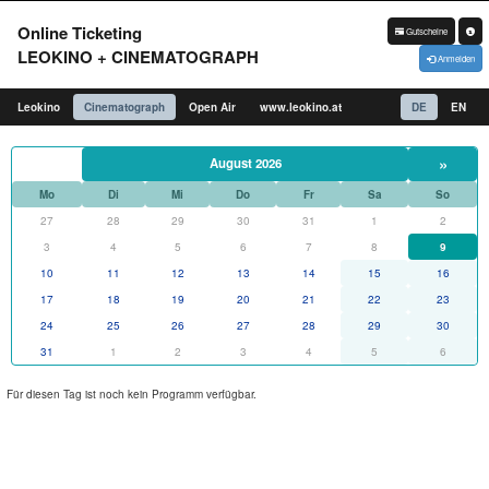
Online Ticketing
Gutscheine
LEOKINO + CINEMATOGRAPH
Anmelden
Leokino
Cinematograph
Open Air
www.leokino.at
DE
EN
»
August 2026
Mo
Di
Mi
Do
Fr
Sa
So
27
28
29
30
31
1
2
3
4
5
6
7
8
9
10
11
12
13
14
15
16
17
18
19
20
21
22
23
24
25
26
27
28
29
30
31
1
2
3
4
5
6
Für diesen Tag ist noch kein Programm verfügbar.