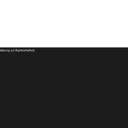
klärung zur Barrierefreiheit