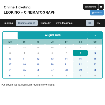
Online Ticketing
Gutscheine
LEOKINO + CINEMATOGRAPH
Anmelden
Leokino
Cinematograph
Open Air
www.leokino.at
DE
EN
»
August 2026
Mo
Di
Mi
Do
Fr
Sa
So
27
28
29
30
31
1
2
3
4
5
6
7
8
9
10
11
12
13
14
15
16
17
18
19
20
21
22
23
24
25
26
27
28
29
30
31
1
2
3
4
5
6
Für diesen Tag ist noch kein Programm verfügbar.