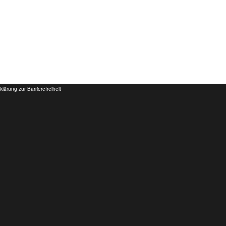
klärung zur Barrierefreiheit