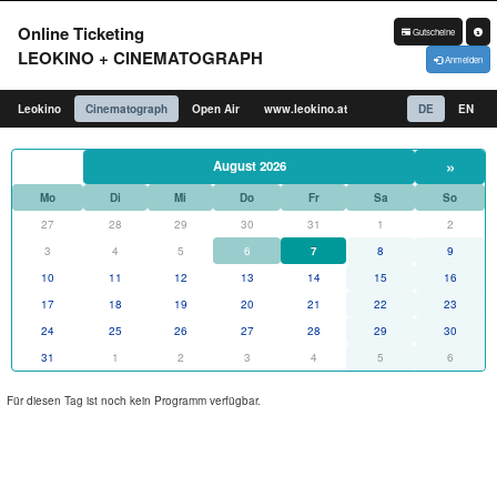
Online Ticketing
Gutscheine
LEOKINO + CINEMATOGRAPH
Anmelden
Leokino
Cinematograph
Open Air
www.leokino.at
DE
EN
»
August 2026
Mo
Di
Mi
Do
Fr
Sa
So
27
28
29
30
31
1
2
3
4
5
6
7
8
9
10
11
12
13
14
15
16
17
18
19
20
21
22
23
24
25
26
27
28
29
30
31
1
2
3
4
5
6
Für diesen Tag ist noch kein Programm verfügbar.