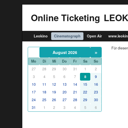
Online Ticketing
LEOK
Leokino
Cinematograph
Open Air
www.leokin
Für diesen
»
August 2026
Mo
Di
Mi
Do
Fr
Sa
So
27
28
29
30
31
1
2
3
4
5
6
7
8
9
10
11
12
13
14
15
16
17
18
19
20
21
22
23
24
25
26
27
28
29
30
31
1
2
3
4
5
6