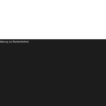
klärung zur Barrierefreiheit