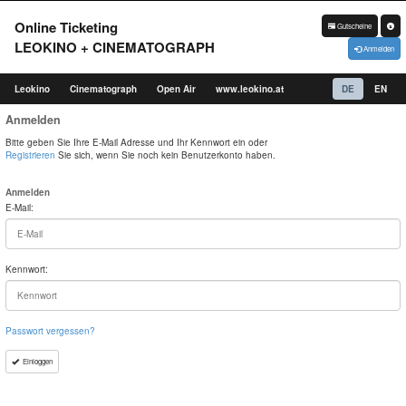
Online Ticketing
Gutscheine
LEOKINO + CINEMATOGRAPH
Anmelden
Leokino
Cinematograph
Open Air
www.leokino.at
DE
EN
Anmelden
Bitte geben Sie Ihre E-Mail Adresse und Ihr Kennwort ein oder
Registrieren
Sie sich, wenn Sie noch kein Benutzerkonto haben.
Anmelden
E-Mail:
Kennwort:
Passwort vergessen?
Einloggen